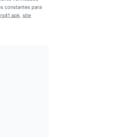
es constantes para
rrs41 apk
.
site