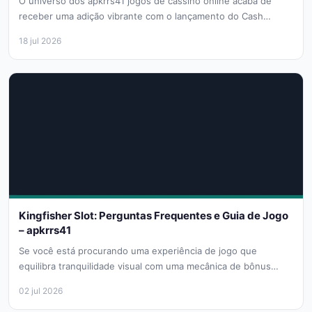
O universo dos apkrrs41 jogos de cassino online acaba de
receber uma adição vibrante com o lançamento do Cash
Connection™...
18 jul 2026
Kingfisher Slot: Perguntas Frequentes e Guia de Jogo
– apkrrs41
Se você está procurando uma experiência de jogo que
equilibra tranquilidade visual com uma mecânica de bônus
robusta, o slot...
02 jul 2026